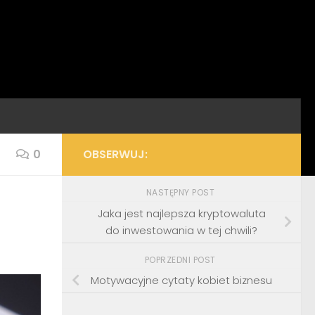
0
OBSERWUJ:
NASTĘPNY POST
Jaka jest najlepsza kryptowaluta
do inwestowania w tej chwili?
POPRZEDNI POST
Motywacyjne cytaty kobiet biznesu