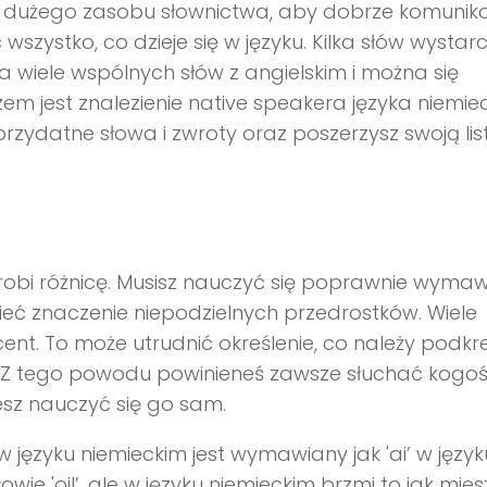
z dużego zasobu słownictwa, aby dobrze komuni
 wszystko, co dzieje się w języku. Kilka słów wystarc
a wiele wspólnych słów z angielskim i można się
zem jest znalezienie native speakera języka niemie
rzydatne słowa i zwroty oraz poszerzysz swoją lis
robi różnicę. Musisz nauczyć się poprawnie wyma
mieć znaczenie niepodzielnych przedrostków. Wiele
ent. To może utrudnić określenie, co należy podkreś
ra. Z tego powodu powinieneś zawsze słuchać kogo
sz nauczyć się go sam.
 języku niemieckim jest wymawiany jak 'ai’ w język
owie 'oil’, ale w języku niemieckim brzmi to jak mie