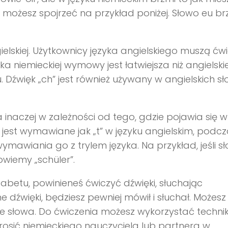
u, możesz spojrzeć na przykład poniżej. Słowo eu br
skiej. Użytkownicy języka angielskiego muszą ćwi
 niemieckiej wymowy jest łatwiejsza niż angielskie
u. Dźwięk „ch” jest również używany w angielskich s
a inaczej w zależności od tego, gdzie pojawia się w
jest wymawiane jak „t” w języku angielskim, podc
awiania go z trylem języka. Na przykład, jeśli s
owiemy „schüler”.
abetu, powinieneś ćwiczyć dźwięki, słuchając
e dźwięki, będziesz pewniej mówił i słuchał. Możesz
ie słowa. Do ćwiczenia możesz wykorzystać techni
prosić niemieckiego nauczyciela lub partnera w