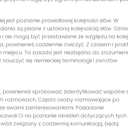
j jest poznanie prawidłowej kolejności słów. W
zdania są pisane z ustaloną kolejnością słów. Ozna
e i nie mogą być przestawiane ze względu na kole
ia, powinieneś codziennie ćwiczyć. Z czasem i prak
 miejscu. Ta zasada jest niezbędna do zrozumieni
auczyć się niemieckiej terminologii i zwrotów.
u, powinieneś spróbować zidentyfikować wspólne s
nych rozmowach. Często osoby rozmawiające po
e swoimi zainteresowaniami. Posiadanie
pozwoli Ci na poznanie określeń dotyczących tych
awód związany z codzienną komunikacją, będą