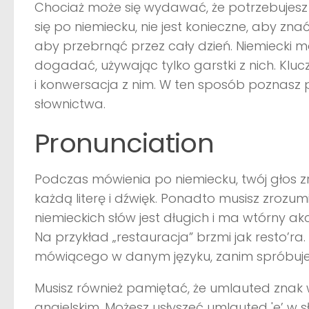
Chociaż może się wydawać, że potrzebujes
się po niemiecku, nie jest konieczne, aby znać
aby przebrnąć przez cały dzień. Niemiecki m
dogadać, używając tylko garstki z nich. Kluc
i konwersacja z nim. W ten sposób poznasz p
słownictwa.
Pronunciation
Podczas mówienia po niemiecku, twój głos z
każdą literę i dźwięk. Ponadto musisz zrozu
niemieckich słów jest długich i ma wtórny akc
Na przykład „restauracja” brzmi jak resto’
mówiącego w danym języku, zanim spróbuje
Musisz również pamiętać, że umlauted znak w
angielskim. Możesz usłyszeć umlauted 'e’ w sł