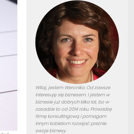
Witaj, jestem Weronika. Od zawsze
interesuję się biznesem. I jestem w
biznesie już dobrych kilka lat, bo w
zasadzie to od 2014 roku. Prowadzę
firmę konsultingową i pomagam
innym kobietom rozwijać preżnie
swoje biznesy.