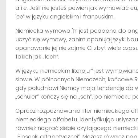
a i e. Jeśli nie jesteś pewien jak wymawiać e
'ee’ w języku angielskim i francuskim.
Niemiecka wymowa 'h’ jest podobna do angiel
uczyć się wymowy, zanim opanują język. Nauka
opanowanie jej nie zajmie Ci zbyt wiele czas
takich jak „loch”.
W języku niemieckim litera „r” jest wymawian
słowie. W północnych Niemczech, końcowe R 
gdy południowi Niemcy mają tendencję do wym
„schuler” kończy się na „sch”, po niemiecku p
Oprócz rozpoznawania liter niemieckiego alf
niemieckiego alfabetu. Identyfikując usłyszan
również nagrać siebie czytającego niemieck
„Piosenki alfabetycznej”. Możesz również po