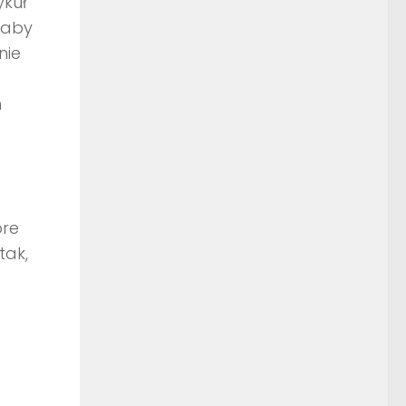
ykuł
 aby
nie
e
h
óre
tak,