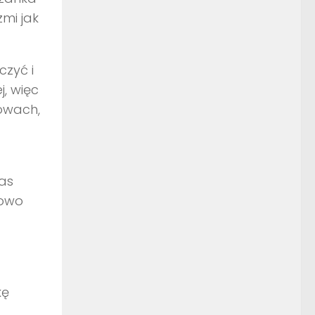
zmi jak
czyć i
j, więc
łowach,
zas
łowo
kę