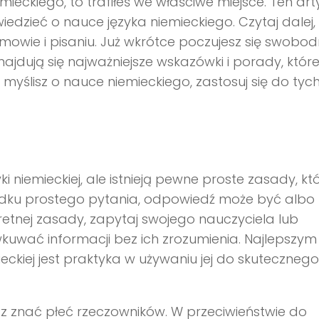
emieckiego, to trafiłeś we właściwe miejsce. Ten art
iedzieć o nauce języka niemieckiego. Czytaj dalej,
mowie i pisaniu. Już wkrótce poczujesz się swobod
znajdują się najważniejsze wskazówki i porady, któr
yślisz o nauce niemieckiego, zastosuj się do tyc
iemieckiej, ale istnieją pewne proste zasady, kt
ku prostego pytania, odpowiedź może być albo 
kretnej zasady, zapytaj swojego nauczyciela lub
wkuwać informacji bez ich zrozumienia. Najlepszym
ckiej jest praktyka w używaniu jej do skutecznego
sz znać płeć rzeczowników. W przeciwieństwie do