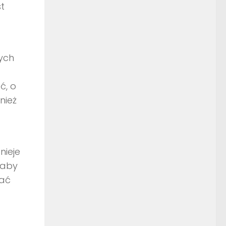
t
nych
ć, o
nież
nieje
 aby
dać