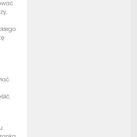
kować
zy,
ckiego
tę
wiać
lić.
ś
u
szanka