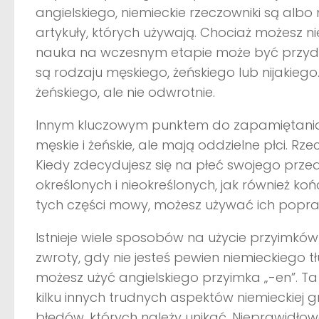
angielskiego, niemieckie rzeczowniki są albo 
artykuły, których używają. Chociaż możesz 
nauka na wczesnym etapie może być przydatna
są rodzaju męskiego, żeńskiego lub nijakiego.
żeńskiego, ale nie odwrotnie.
Innym kluczowym punktem do zapamiętania j
męskie i żeńskie, ale mają oddzielne płci. Rz
Kiedy zdecydujesz się na płeć swojego przed
określonych i nieokreślonych, jak również ko
tych części mowy, możesz używać ich popra
Istnieje wiele sposobów na użycie przyimków
zwroty, gdy nie jesteś pewien niemieckiego
możesz użyć angielskiego przyimka „-en”. 
kilku innych trudnych aspektów niemieckiej
błędów, których należy unikać. Nieprawid