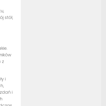
u,
 stół,
kie.
jników
 z
y i
h,
zdań i
ch
odczas