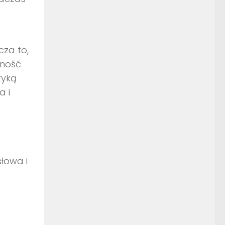
cza to,
jność
tyką
a i
łowa i