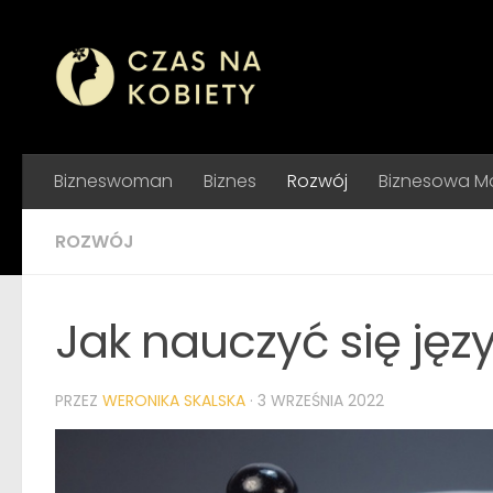
Skip to content
Bizneswoman
Biznes
Rozwój
Biznesowa 
ROZWÓJ
Jak nauczyć się jęz
PRZEZ
WERONIKA SKALSKA
·
3 WRZEŚNIA 2022