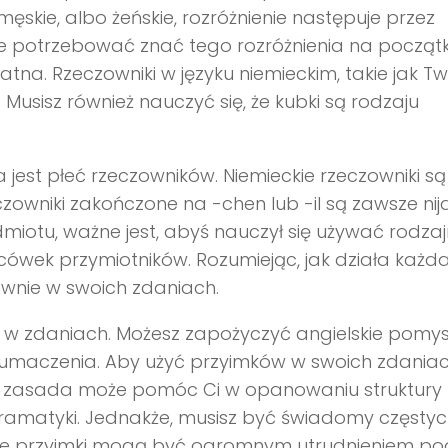
męskie, albo żeńskie, rozróżnienie następuje przez
nie potrzebować znać tego rozróżnienia na początk
. Rzeczowniki w języku niemieckim, takie jak Twój
 Musisz również nauczyć się, że kubki są rodzaju
est płeć rzeczowników. Niemieckie rzeczowniki są
eczowniki zakończone na -chen lub -il są zawsze nija
miotu, ważne jest, abyś nauczył się używać rodza
ńcówek przymiotników. Rozumiejąc, jak działa każda
wnie w swoich zdaniach.
 w zdaniach. Możesz zapożyczyć angielskie pomysł
 tłumaczenia. Aby użyć przyimków w swoich zdaniac
Ta zasada może pomóc Ci w opanowaniu struktury 
 gramatyki. Jednakże, musisz być świadomy częsty
łowe przyimki mogą być ogromnym utrudnieniem p